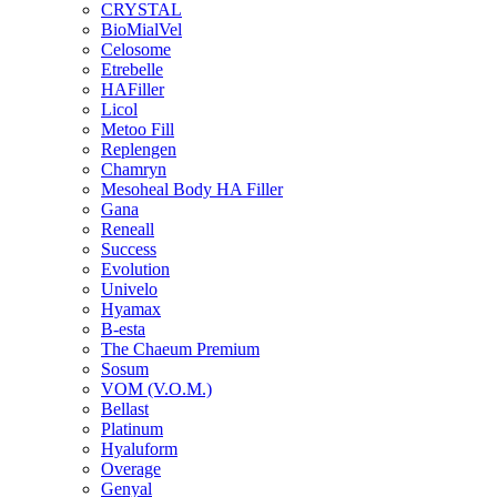
CRYSTAL
BioMialVel
Celosome
Etrebelle
HAFiller
Licol
Metoo Fill
Replengen
Chamryn
Mesoheal Body HA Filler
Gana
Reneall
Success
Evolution
Univelo
Hyamax
B-esta
The Chaeum Premium
Sosum
VOM (V.O.M.)
Bellast
Platinum
Hyaluform
Overage
Genyal