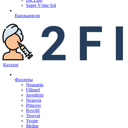
DR.Lipo
Super V-line Sol
Наноканюли
Каталог
Филлеры
Neuramis
Fillmed
Juvederm
Neauvia
Princess
Revofil
Teosyal
Yvoire
Meline