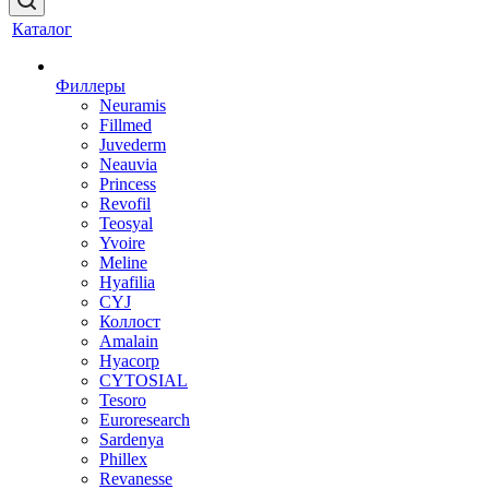
Каталог
Филлеры
Neuramis
Fillmed
Juvederm
Neauvia
Princess
Revofil
Teosyal
Yvoire
Meline
Hyafilia
CYJ
Коллост
Amalain
Hyacorp
CYTOSIAL
Tesoro
Euroresearch
Sardenya
Phillex
Revanesse