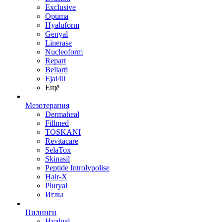
Exclusive
Optima
Hyaluform
Genyal
Linerase
Nucleoform
Repart
Bellarti
Ejal40
Ещё
Мезотерапия
Dermaheal
Fillmed
TOSKANI
Revitacare
SelaTox
Skinasil
Peptide Introlypolise
Hair-X
Pluryal
Иглы
Пилинги
Hyalual