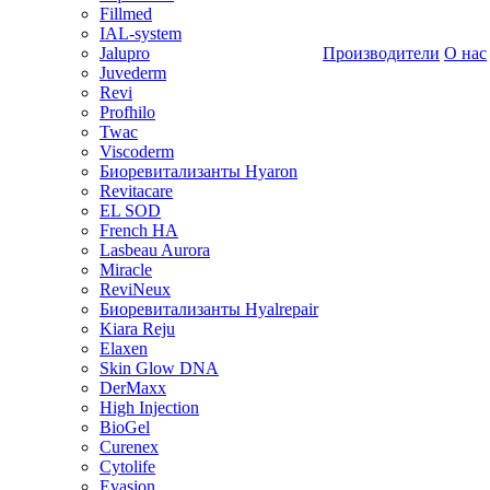
Fillmed
IAL-system
Jalupro
Производители
О нас
Juvederm
Revi
Profhilo
Twac
Viscoderm
Биоревитализанты Hyaron
Revitacare
EL SOD
French HA
Lasbeau Aurora
Miracle
ReviNeux
Биоревитализанты Hyalrepair
Kiara Reju
Elaxen
Skin Glow DNA
DerMaxx
High Injection
BioGel
Curenex
Cytolife
Evasion