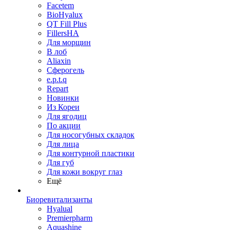
Facetem
BioHyalux
QT Fill Plus
FillersHA
Для морщин
В лоб
Aliaxin
Сферогель
e.p.t.q
Repart
Новинки
Из Кореи
Для ягодиц
По акции
Для носогубных складок
Для лица
Для контурной пластики
Для губ
Для кожи вокруг глаз
Ещё
Биоревитализанты
Hyalual
Premierpharm
Aquashine