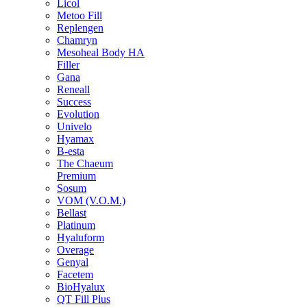
Licol
Metoo Fill
Replengen
Chamryn
Mesoheal Body HA
Filler
Gana
Reneall
Success
Evolution
Univelo
Hyamax
B-esta
The Chaeum
Premium
Sosum
VOM (V.O.M.)
Bellast
Platinum
Hyaluform
Overage
Genyal
Facetem
BioHyalux
QT Fill Plus