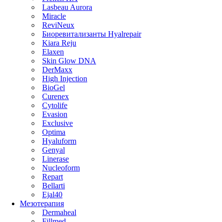
Lasbeau Aurora
Miracle
ReviNeux
Биоревитализанты Hyalrepair
Kiara Reju
Elaxen
Skin Glow DNA
DerMaxx
High Injection
BioGel
Curenex
Cytolife
Evasion
Exclusive
Optima
Hyaluform
Genyal
Linerase
Nucleoform
Repart
Bellarti
Ejal40
Мезотерапия
Dermaheal
Fillmed