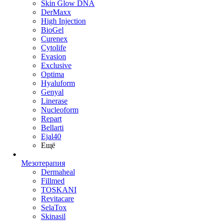
Skin Glow DNA
DerMaxx
High Injection
BioGel
Curenex
Cytolife
Evasion
Exclusive
Optima
Hyaluform
Genyal
Linerase
Nucleoform
Repart
Bellarti
Ejal40
Ещё
Мезотерапия
Dermaheal
Fillmed
TOSKANI
Revitacare
SelaTox
Skinasil