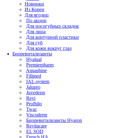
Новинки
Из Кореи
Для ягодиц
По акции
Для носогубных складок
Для лица
Для контурной пластики
Для губ
Для кожи вокруг глаз
Биоревитализанты
Hyalual
Premierpharm
Aquashine
Fillmed
IAL-system
Jalupro
Juvederm
Revi
Profhilo
Twac
Viscoderm
Биоревитализанты Hyaron
Revitacare
EL SOD
French HA