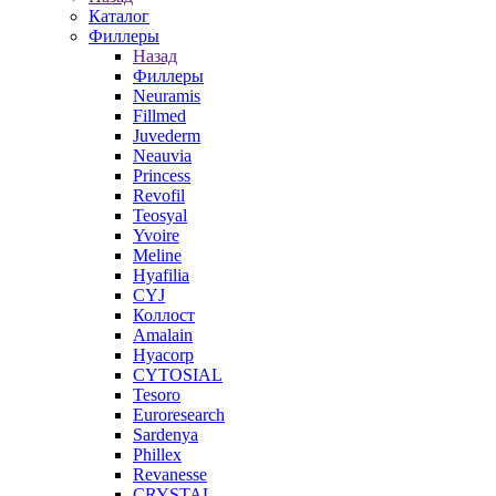
Каталог
Филлеры
Назад
Филлеры
Neuramis
Fillmed
Juvederm
Neauvia
Princess
Revofil
Teosyal
Yvoire
Meline
Hyafilia
CYJ
Коллост
Amalain
Hyacorp
CYTOSIAL
Tesoro
Euroresearch
Sardenya
Phillex
Revanesse
CRYSTAL