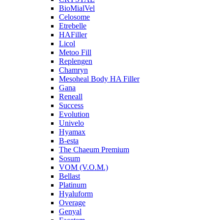
BioMialVel
Celosome
Etrebelle
HAFiller
Licol
Metoo Fill
Replengen
Chamryn
Mesoheal Body HA Filler
Gana
Reneall
Success
Evolution
Univelo
Hyamax
B-esta
The Chaeum Premium
Sosum
VOM (V.O.M.)
Bellast
Platinum
Hyaluform
Overage
Genyal