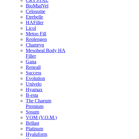
CRYSTAL
BioMialVel
Celosome
Etrebelle
HAFiller
Licol
Metoo Fill
Replengen
Chamryn
Mesoheal Body HA
Filler
Gana
Reneall
Success
Evolution
Univelo
Hyamax
B-esta
The Chaeum
Premium
Sosum
VOM (V.O.M.)
Bellast
Platinum
Hyaluform