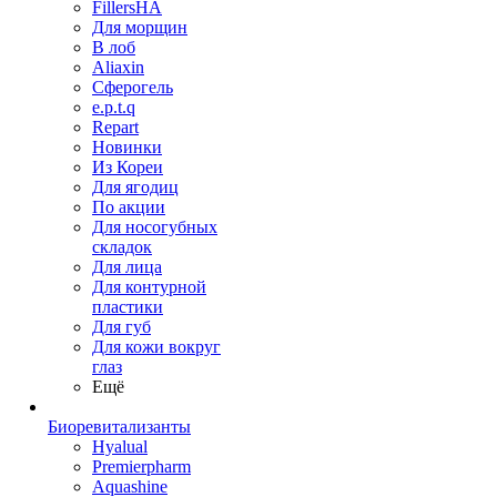
FillersHA
Для морщин
В лоб
Aliaxin
Сферогель
e.p.t.q
Repart
Новинки
Из Кореи
Для ягодиц
По акции
Для носогубных
складок
Для лица
Для контурной
пластики
Для губ
Для кожи вокруг
глаз
Ещё
Биоревитализанты
Hyalual
Premierpharm
Aquashine