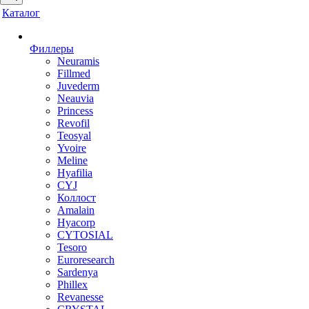
Каталог
Филлеры
Neuramis
Fillmed
Juvederm
Neauvia
Princess
Revofil
Teosyal
Yvoire
Meline
Hyafilia
CYJ
Коллост
Amalain
Hyacorp
CYTOSIAL
Tesoro
Euroresearch
Sardenya
Phillex
Revanesse