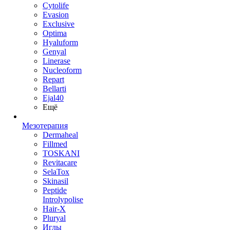
Cytolife
Evasion
Exclusive
Optima
Hyaluform
Genyal
Linerase
Nucleoform
Repart
Bellarti
Ejal40
Ещё
Мезотерапия
Dermaheal
Fillmed
TOSKANI
Revitacare
SelaTox
Skinasil
Peptide
Introlypolise
Hair-X
Pluryal
Иглы