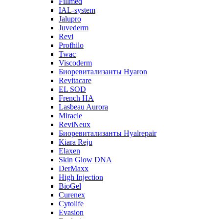
Fillmed
IAL-system
Jalupro
Juvederm
Revi
Profhilo
Twac
Viscoderm
Биоревитализанты Hyaron
Revitacare
EL SOD
French HA
Lasbeau Aurora
Miracle
ReviNeux
Биоревитализанты Hyalrepair
Kiara Reju
Elaxen
Skin Glow DNA
DerMaxx
High Injection
BioGel
Curenex
Cytolife
Evasion