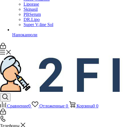
Liporase
Skinasil
PBSerum
DR.Lipo
Super V-line Sol
Наноканюли
Сравнение
0
Отложенные
0
Корзина
0
0
Телефоны