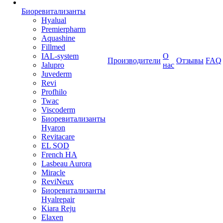
Биоревитализанты
Hyalual
Premierpharm
Aquashine
Fillmed
IAL-system
О
Производители
Отзывы
FAQ
Jalupro
нас
Juvederm
Revi
Profhilo
Twac
Viscoderm
Биоревитализанты
Hyaron
Revitacare
EL SOD
French HA
Lasbeau Aurora
Miracle
ReviNeux
Биоревитализанты
Hyalrepair
Kiara Reju
Elaxen