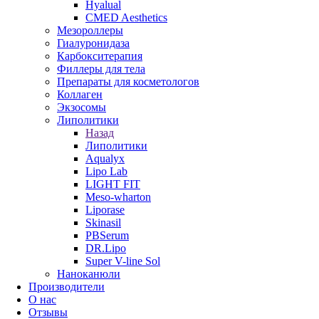
Hyalual
CMED Aesthetics
Мезороллеры
Гиалуронидаза
Карбокситерапия
Филлеры для тела
Препараты для косметологов
Коллаген
Экзосомы
Липолитики
Назад
Липолитики
Aqualyx
Lipo Lab
LIGHT FIT
Meso-wharton
Liporase
Skinasil
PBSerum
DR.Lipo
Super V-line Sol
Наноканюли
Производители
О нас
Отзывы