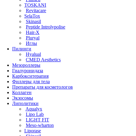
TOSKANI
Revitacare
SelaTox
Skinasil
Peptide Introlypolise
Hair-X
Pluryal
Иглы
Пилинги
Hyalual
CMED Aesthetics
Мезороллеры
Гиалуронидаза
Карбокситерапия
Филлеры для тела
Препараты для косметологов
Коллаген
Экзосомы
Липолитики
Aqualyx
Lipo Lab
LIGHT FIT
Meso-wharton
Liporase