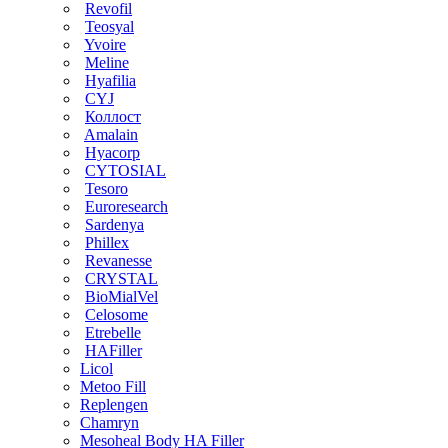
Revofil
Teosyal
Yvoire
Meline
Hyafilia
CYJ
Коллост
Amalain
Hyacorp
CYTOSIAL
Tesoro
Euroresearch
Sardenya
Phillex
Revanesse
CRYSTAL
BioMialVel
Celosome
Etrebelle
HAFiller
Licol
Metoo Fill
Replengen
Chamryn
Mesoheal Body HA Filler