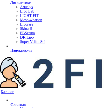
Липолитики
Aqualyx
Lipo Lab
LIGHT FIT
Meso-wharton
Liporase
Skinasil
PBSerum
DR.Lipo
Super V-line Sol
Наноканюли
Каталог
Филлеры