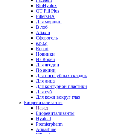
Facetem
BioHyalux
QT Fill Plus
FillersHA
Для морщин
В лоб
Aliaxin
Сферогель
e.p.t.q
Repart
Новинки
Из Кореи
Для ягодиц
По акции
Для носогубных складок
Для лица
Для контурной пластики
Для губ
Для кожи вокруг глаз
Биоревитализанты
Назад
Биоревитализанты
Hyalual
Premierpharm
Aquashine