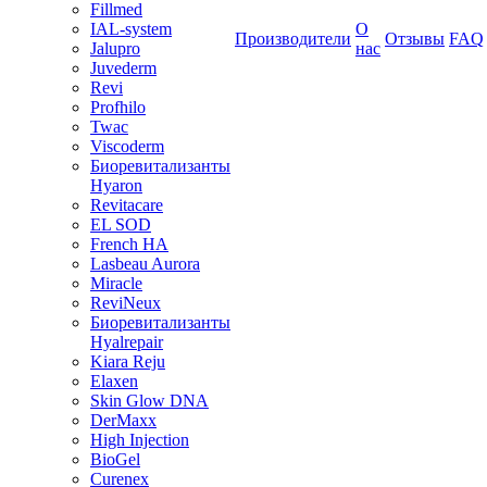
Fillmed
IAL-system
О
Производители
Отзывы
FAQ
Jalupro
нас
Juvederm
Revi
Profhilo
Twac
Viscoderm
Биоревитализанты
Hyaron
Revitacare
EL SOD
French HA
Lasbeau Aurora
Miracle
ReviNeux
Биоревитализанты
Hyalrepair
Kiara Reju
Elaxen
Skin Glow DNA
DerMaxx
High Injection
BioGel
Curenex