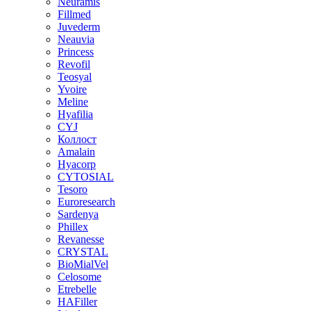
Neuramis
Fillmed
Juvederm
Neauvia
Princess
Revofil
Teosyal
Yvoire
Meline
Hyafilia
CYJ
Коллост
Amalain
Hyacorp
CYTOSIAL
Tesoro
Euroresearch
Sardenya
Phillex
Revanesse
CRYSTAL
BioMialVel
Celosome
Etrebelle
HAFiller