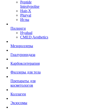
Peptide
Introlypolise
Hair-X
Pluryal
Иглы
Пилинги
Hyalual
CMED Aesthetics
Мезороллеры
Гиалуронидаза
Карбокситерапия
Филлеры для тела
Препараты для
косметологов
Коллаген
Экзосомы