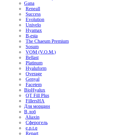
Gana
Reneall
Success
Evolution
Univelo
Hyamax
B-esta
The Chaeum Premium
Sosum
VOM (V.O.M.)
Bellast
Platinum
Hyaluform
Overage
Genyal
Facetem
BioHyalux
QT Fill Plus
FillersHA
Для морщин
В лоб
Aliaxin
Сферогель
e.p.t.q
Repart