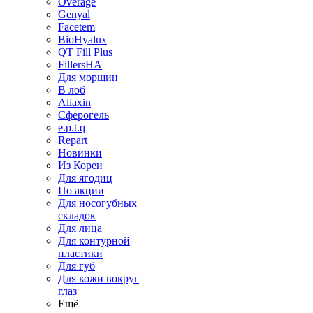
Overage
Genyal
Facetem
BioHyalux
QT Fill Plus
FillersHA
Для морщин
В лоб
Aliaxin
Сферогель
e.p.t.q
Repart
Новинки
Из Кореи
Для ягодиц
По акции
Для носогубных
складок
Для лица
Для контурной
пластики
Для губ
Для кожи вокруг
глаз
Ещё