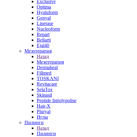
Exclusive
Optima
Hyaluform
Genyal
Linerase
Nucleoform
Repart
Bellarti
Ejal40
Мезотерапия
Назад
Мезотерапия
Dermaheal
Fillmed
TOSKANI
Revitacare
SelaTox
Skinasil
Peptide Introlypolise
Hair-X
Pluryal
Иглы
Пилинги
Назад
Пилинги