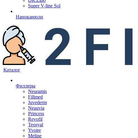
DR.Lipo
Super V-line Sol
Наноканюли
Каталог
Филлеры
Neuramis
Fillmed
Juvederm
Neauvia
Princess
Revofil
Teosyal
Yvoire
Meline