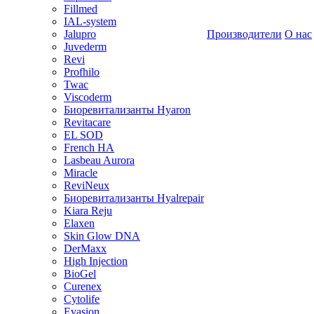
Fillmed
IAL-system
Jalupro
Производители
О нас
Juvederm
Revi
Profhilo
Twac
Viscoderm
Биоревитализанты Hyaron
Revitacare
EL SOD
French HA
Lasbeau Aurora
Miracle
ReviNeux
Биоревитализанты Hyalrepair
Kiara Reju
Elaxen
Skin Glow DNA
DerMaxx
High Injection
BioGel
Curenex
Cytolife
Evasion