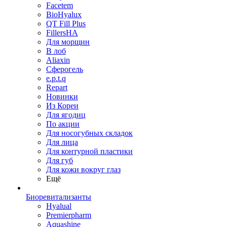
Facetem
BioHyalux
QT Fill Plus
FillersHA
Для морщин
В лоб
Aliaxin
Сферогель
e.p.t.q
Repart
Новинки
Из Кореи
Для ягодиц
По акции
Для носогубных складок
Для лица
Для контурной пластики
Для губ
Для кожи вокруг глаз
Ещё
Биоревитализанты
Hyalual
Premierpharm
Aquashine