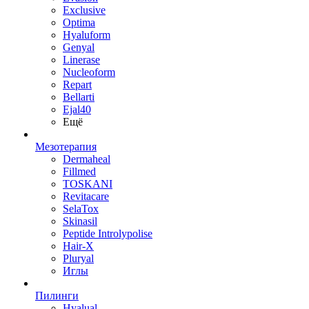
Exclusive
Optima
Hyaluform
Genyal
Linerase
Nucleoform
Repart
Bellarti
Ejal40
Ещё
Мезотерапия
Dermaheal
Fillmed
TOSKANI
Revitacare
SelaTox
Skinasil
Peptide Introlypolise
Hair-X
Pluryal
Иглы
Пилинги
Hyalual