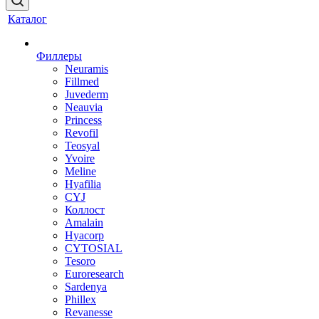
Каталог
Филлеры
Neuramis
Fillmed
Juvederm
Neauvia
Princess
Revofil
Teosyal
Yvoire
Meline
Hyafilia
CYJ
Коллост
Amalain
Hyacorp
CYTOSIAL
Tesoro
Euroresearch
Sardenya
Phillex
Revanesse