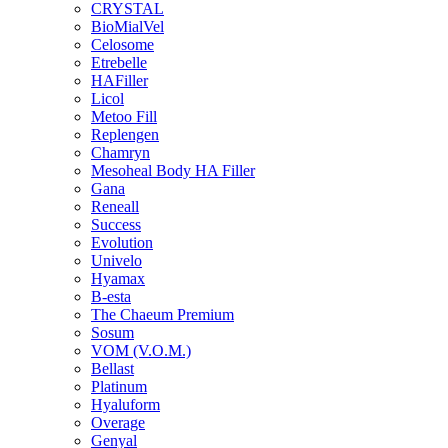
CRYSTAL
BioMialVel
Celosome
Etrebelle
HAFiller
Licol
Metoo Fill
Replengen
Chamryn
Mesoheal Body HA Filler
Gana
Reneall
Success
Evolution
Univelo
Hyamax
B-esta
The Chaeum Premium
Sosum
VOM (V.O.M.)
Bellast
Platinum
Hyaluform
Overage
Genyal