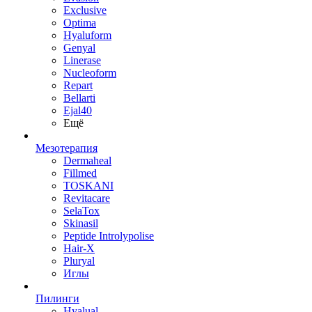
Exclusive
Optima
Hyaluform
Genyal
Linerase
Nucleoform
Repart
Bellarti
Ejal40
Ещё
Мезотерапия
Dermaheal
Fillmed
TOSKANI
Revitacare
SelaTox
Skinasil
Peptide Introlypolise
Hair-X
Pluryal
Иглы
Пилинги
Hyalual