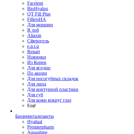
Facetem
BioHyalux
QT Fill Plus
FillersHA
Для морщин
В лоб
Aliaxin
Сферогель
e.p.t.q
Repart
Новинки
Из Кореи
Для ягодиц
По акции
Для носогубных складок
Для лица
Для контурной пластики
Для губ
Для кожи вокруг глаз
Ещё
Биоревитализанты
Hyalual
Premierpharm
Aquashine