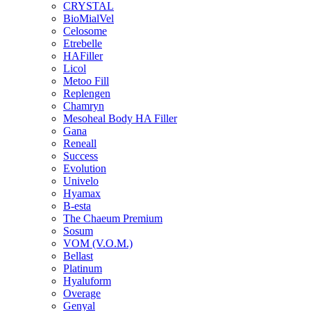
CRYSTAL
BioMialVel
Celosome
Etrebelle
HAFiller
Licol
Metoo Fill
Replengen
Chamryn
Mesoheal Body HA Filler
Gana
Reneall
Success
Evolution
Univelo
Hyamax
B-esta
The Chaeum Premium
Sosum
VOM (V.O.M.)
Bellast
Platinum
Hyaluform
Overage
Genyal