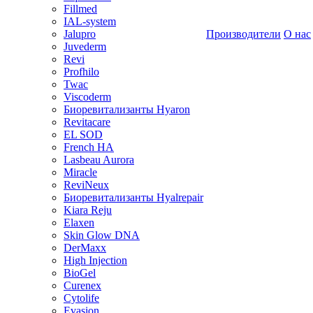
Fillmed
IAL-system
Jalupro
Производители
О нас
Juvederm
Revi
Profhilo
Twac
Viscoderm
Биоревитализанты Hyaron
Revitacare
EL SOD
French HA
Lasbeau Aurora
Miracle
ReviNeux
Биоревитализанты Hyalrepair
Kiara Reju
Elaxen
Skin Glow DNA
DerMaxx
High Injection
BioGel
Curenex
Cytolife
Evasion