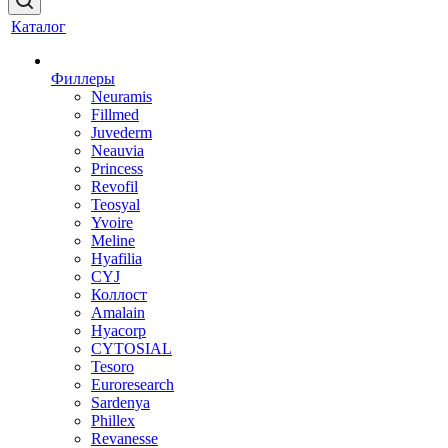
Каталог
Филлеры
Neuramis
Fillmed
Juvederm
Neauvia
Princess
Revofil
Teosyal
Yvoire
Meline
Hyafilia
CYJ
Коллост
Amalain
Hyacorp
CYTOSIAL
Tesoro
Euroresearch
Sardenya
Phillex
Revanesse