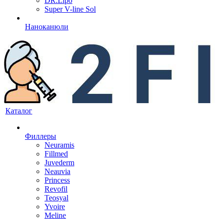
DR.Lipo
Super V-line Sol
Наноканюли
Каталог
Филлеры
Neuramis
Fillmed
Juvederm
Neauvia
Princess
Revofil
Teosyal
Yvoire
Meline