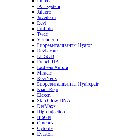
Fillmed
IAL-system
Jalupro
Juvederm
Revi
Profhilo
Twac
Viscoderm
Биоревитализанты Hyaron
Revitacare
EL SOD
French HA
Lasbeau Aurora
Miracle
ReviNeux
Биоревитализанты Hyalrepair
Kiara Reju
Elaxen
Skin Glow DNA
DerMaxx
High Injection
BioGel
Curenex
Cytolife
Evasion