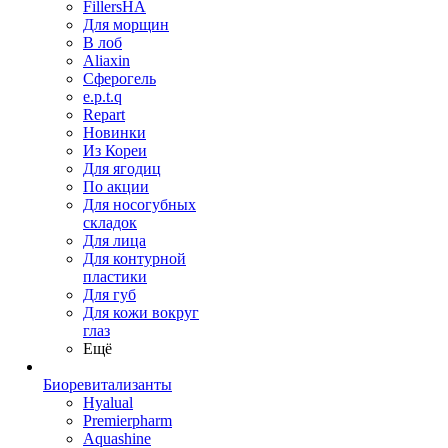
FillersHA
Для морщин
В лоб
Aliaxin
Сферогель
e.p.t.q
Repart
Новинки
Из Кореи
Для ягодиц
По акции
Для носогубных
складок
Для лица
Для контурной
пластики
Для губ
Для кожи вокруг
глаз
Ещё
Биоревитализанты
Hyalual
Premierpharm
Aquashine