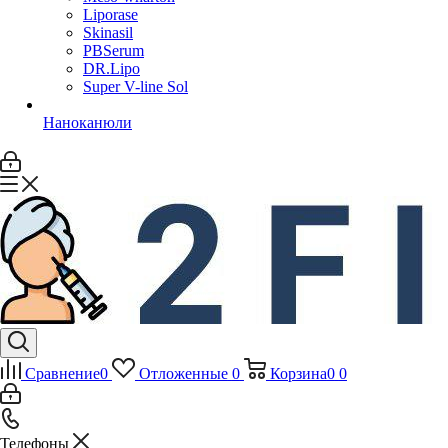
Liporase
Skinasil
PBSerum
DR.Lipo
Super V-line Sol
Наноканюли
Сравнение
0
Отложенные
0
Корзина
0
0
Телефоны