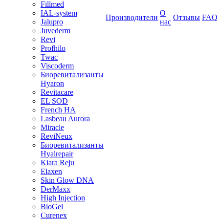
Fillmed
IAL-system
О
Производители
Отзывы
FAQ
Jalupro
нас
Juvederm
Revi
Profhilo
Twac
Viscoderm
Биоревитализанты
Hyaron
Revitacare
EL SOD
French HA
Lasbeau Aurora
Miracle
ReviNeux
Биоревитализанты
Hyalrepair
Kiara Reju
Elaxen
Skin Glow DNA
DerMaxx
High Injection
BioGel
Curenex