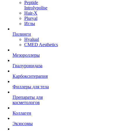
Peptide
Introlypolise
Hair-X
Pluryal
Иглы
Пилинги
Hyalual
CMED Aesthetics
Мезороллеры
Гиалуронидаза
Карбокситерапия
Филлеры для тела
Препараты для
косметологов
Коллаген
Экзосомы