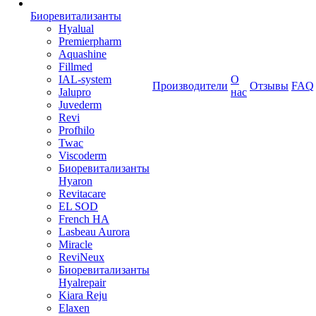
Биоревитализанты
Hyalual
Premierpharm
Aquashine
Fillmed
IAL-system
О
Производители
Отзывы
FAQ
Jalupro
нас
Juvederm
Revi
Profhilo
Twac
Viscoderm
Биоревитализанты
Hyaron
Revitacare
EL SOD
French HA
Lasbeau Aurora
Miracle
ReviNeux
Биоревитализанты
Hyalrepair
Kiara Reju
Elaxen