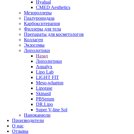
Hyalual
CMED Aesthetics
Мезороллеры
Гиалуронидаза
Карбокситерапия
Филлеры для тела
Препараты для косметологов
Коллаген
Экзосомы
Липолитики
Назад
Липолитики
Aqualyx
Lipo Lab
LIGHT FIT
Meso-wharton
Liporase
Skinasil
PBSerum
DR.Lipo
Super V-line Sol
Наноканюли
Производители
О нас
Отзывы