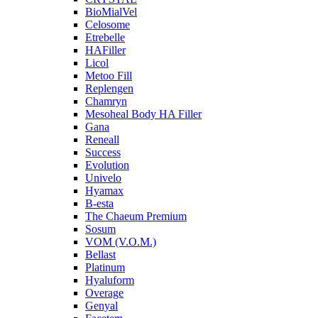
BioMialVel
Celosome
Etrebelle
HAFiller
Licol
Metoo Fill
Replengen
Chamryn
Mesoheal Body HA Filler
Gana
Reneall
Success
Evolution
Univelo
Hyamax
B-esta
The Chaeum Premium
Sosum
VOM (V.O.M.)
Bellast
Platinum
Hyaluform
Overage
Genyal