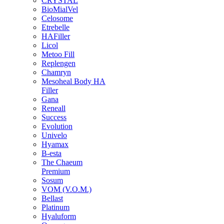
CRYSTAL
BioMialVel
Celosome
Etrebelle
HAFiller
Licol
Metoo Fill
Replengen
Chamryn
Mesoheal Body HA
Filler
Gana
Reneall
Success
Evolution
Univelo
Hyamax
B-esta
The Chaeum
Premium
Sosum
VOM (V.O.M.)
Bellast
Platinum
Hyaluform