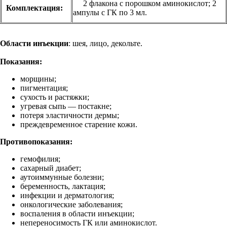
2 флакона с порошком аминокислот; 2
Комплектация:
ампулы с ГК по 3 мл.
Области инъекции
: шея, лицо, декольте.
Показания:
морщины;
пигментация;
сухость и растяжки;
угревая сыпь — постакне;
потеря эластичности дермы;
преждевременное старение кожи.
Противопоказания:
гемофилия;
сахарный диабет;
аутоиммунные болезни;
беременность, лактация;
инфекции и дерматология;
онкологические заболевания;
воспаления в области инъекции;
непереносимость ГК или аминокислот.