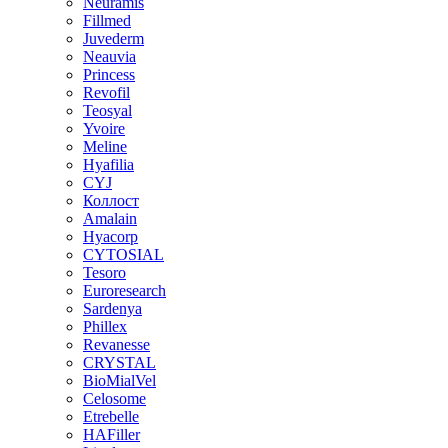
Neuramis
Fillmed
Juvederm
Neauvia
Princess
Revofil
Teosyal
Yvoire
Meline
Hyafilia
CYJ
Коллост
Amalain
Hyacorp
CYTOSIAL
Tesoro
Euroresearch
Sardenya
Phillex
Revanesse
CRYSTAL
BioMialVel
Celosome
Etrebelle
HAFiller