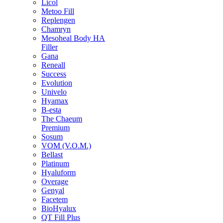
Licol
Metoo Fill
Replengen
Chamryn
Mesoheal Body HA
Filler
Gana
Reneall
Success
Evolution
Univelo
Hyamax
B-esta
The Chaeum
Premium
Sosum
VOM (V.O.M.)
Bellast
Platinum
Hyaluform
Overage
Genyal
Facetem
BioHyalux
QT Fill Plus