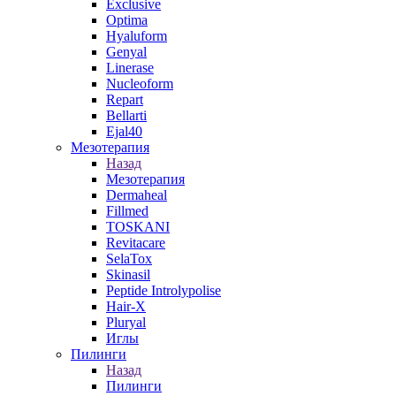
Exclusive
Optima
Hyaluform
Genyal
Linerase
Nucleoform
Repart
Bellarti
Ejal40
Мезотерапия
Назад
Мезотерапия
Dermaheal
Fillmed
TOSKANI
Revitacare
SelaTox
Skinasil
Peptide Introlypolise
Hair-X
Pluryal
Иглы
Пилинги
Назад
Пилинги