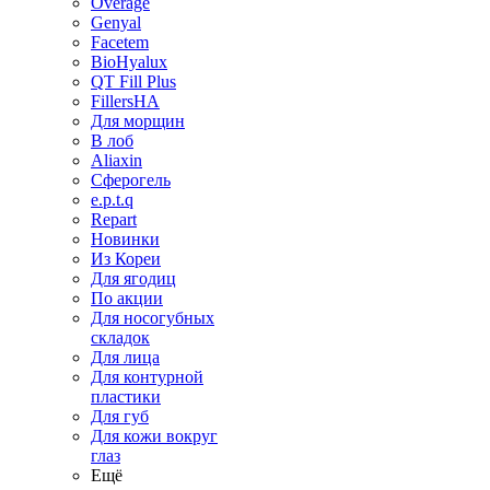
Overage
Genyal
Facetem
BioHyalux
QT Fill Plus
FillersHA
Для морщин
В лоб
Aliaxin
Сферогель
e.p.t.q
Repart
Новинки
Из Кореи
Для ягодиц
По акции
Для носогубных
складок
Для лица
Для контурной
пластики
Для губ
Для кожи вокруг
глаз
Ещё