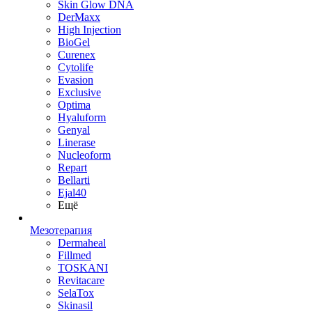
Skin Glow DNA
DerMaxx
High Injection
BioGel
Curenex
Cytolife
Evasion
Exclusive
Optima
Hyaluform
Genyal
Linerase
Nucleoform
Repart
Bellarti
Ejal40
Ещё
Мезотерапия
Dermaheal
Fillmed
TOSKANI
Revitacare
SelaTox
Skinasil