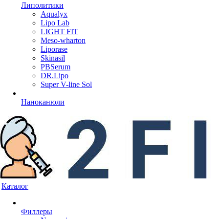
Липолитики
Aqualyx
Lipo Lab
LIGHT FIT
Meso-wharton
Liporase
Skinasil
PBSerum
DR.Lipo
Super V-line Sol
Наноканюли
Каталог
Филлеры