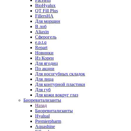
Facetem
BioHyalux
QT Fill Plus
FillersHA
Для морщин
В лоб
Aliaxin
Сферогель
e.p.t.q
Repart
Новинки
Из Кореи
Для ягодиц
По акции
Для носогубных складок
Для лица
Для контурной пластики
Для губ
Для кожи вокруг глаз
Биоревитализанты
Назад
Биоревитализанты
Hyalual
Premierpharm
Aquashine