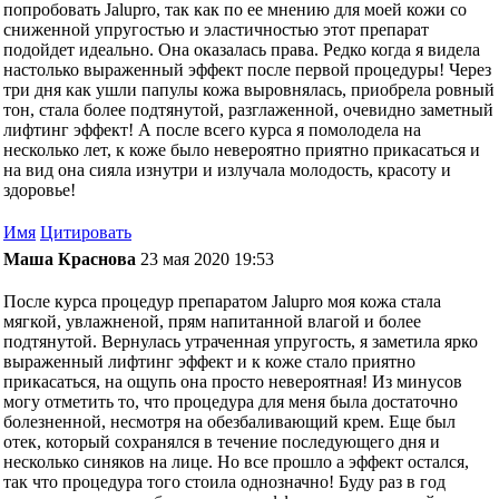
попробовать Jalupro, так как по ее мнению для моей кожи со
сниженной упругостью и эластичностью этот препарат
подойдет идеально. Она оказалась права. Редко когда я видела
настолько выраженный эффект после первой процедуры! Через
три дня как ушли папулы кожа выровнялась, приобрела ровный
тон, стала более подтянутой, разглаженной, очевидно заметный
лифтинг эффект! А после всего курса я помолодела на
несколько лет, к коже было невероятно приятно прикасаться и
на вид она сияла изнутри и излучала молодость, красоту и
здоровье!
Имя
Цитировать
Маша Краснова
23 мая 2020 19:53
После курса процедур препаратом Jalupro моя кожа стала
мягкой, увлажненой, прям напитанной влагой и более
подтянутой. Вернулась утраченная упругость, я заметила ярко
выраженный лифтинг эффект и к коже стало приятно
прикасаться, на ощупь она просто невероятная! Из минусов
могу отметить то, что процедура для меня была достаточно
болезненной, несмотря на обезбаливающий крем. Еще был
отек, который сохранялся в течение последующего дня и
несколько синяков на лице. Но все прошло а эффект остался,
так что процедура того стоила однозначно! Буду раз в год