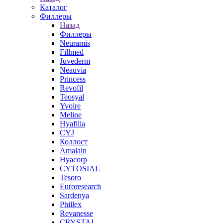
Каталог
Филлеры
Назад
Филлеры
Neuramis
Fillmed
Juvederm
Neauvia
Princess
Revofil
Teosyal
Yvoire
Meline
Hyafilia
CYJ
Коллост
Amalain
Hyacorp
CYTOSIAL
Tesoro
Euroresearch
Sardenya
Phillex
Revanesse
CRYSTAL