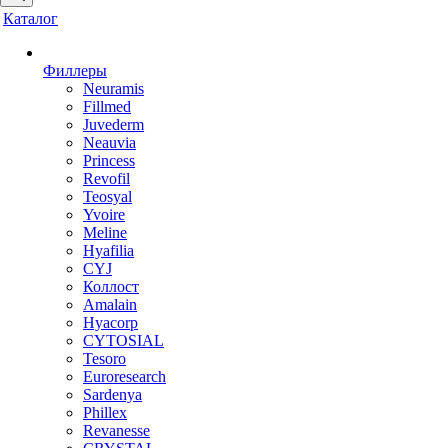
Каталог
Филлеры
Neuramis
Fillmed
Juvederm
Neauvia
Princess
Revofil
Teosyal
Yvoire
Meline
Hyafilia
CYJ
Коллост
Amalain
Hyacorp
CYTOSIAL
Tesoro
Euroresearch
Sardenya
Phillex
Revanesse