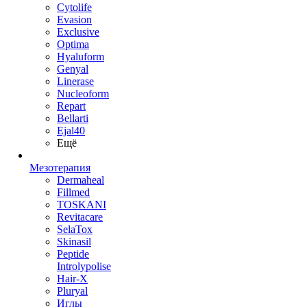
Cytolife
Evasion
Exclusive
Optima
Hyaluform
Genyal
Linerase
Nucleoform
Repart
Bellarti
Ejal40
Ещё
Мезотерапия
Dermaheal
Fillmed
TOSKANI
Revitacare
SelaTox
Skinasil
Peptide
Introlypolise
Hair-X
Pluryal
Иглы